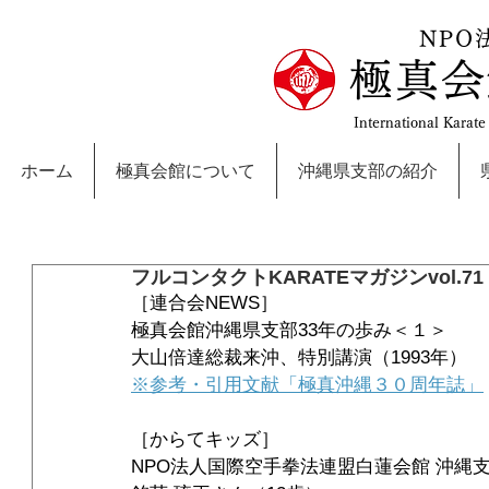
NPO
極真会
International Karat
ホーム
極真会館について
沖縄県支部の紹介
フルコンタクトKARATEマガジンvol.71
［連合会NEWS］
極真会館沖縄県支部33年の歩み＜１＞
大山倍達総裁来沖、特別講演（1993年）
※参考・引用文献「極真沖縄３０周年誌」
［からてキッズ］
NPO法人国際空手拳法連盟白蓮会館 沖縄