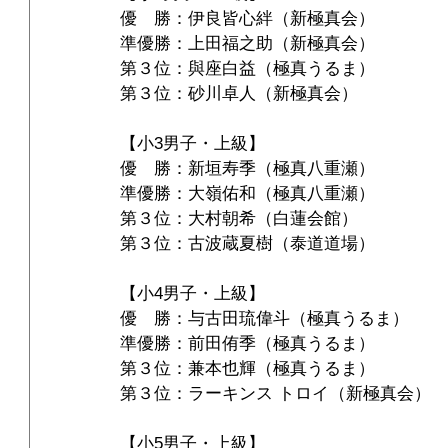
優　勝：伊良皆心絆（新極真会）
準優勝：上田福之助（新極真会）
第３位：與座白益（極真うるま）
第３位：砂川卓人（新極真会）
【小3男子・上級】
優　勝：新垣寿季（極真八重瀬）
準優勝：大嶺佑和（極真八重瀬）
第３位：大村朝希（白蓮会館）
第３位：古波蔵夏樹（泰道道場）
【小4男子・上級】
優　勝：与古田琉偉斗（極真うるま）
準優勝：前田侑季（極真うるま）
第３位：兼本也輝（極真うるま）
第３位：ラーキンス トロイ（新極真会）
【小5男子・上級】