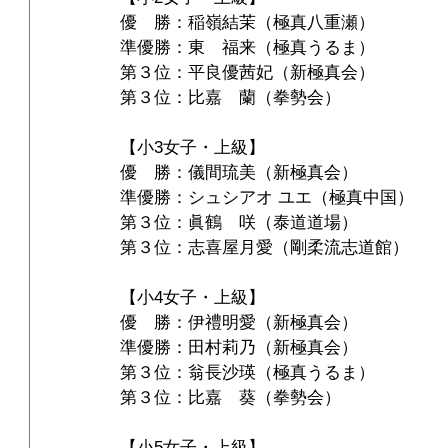
優　勝：稲嶺結茉（極真八重瀬）
準優勝：東　福来（極真うるま）
第３位：平良優茜妃（新極真会）
第３位：比嘉　蘭（拳勢会）
【小3女子・上級】
優　勝：儀間琉美（新極真会）
準優勝：シュシアオ ユエ（極真中国）
第３位：眞鶴　咲（泰道道場）
第３位：志喜屋月愛（剛柔流志道館）
【小4女子・上級】
優　勝：伊禮明愛（新極真会）
準優勝：田村莉乃（新極真会）
第３位：翁長沙瑛（極真うるま）
第３位：比嘉　葵（拳勢会）
【小5女子・上級】