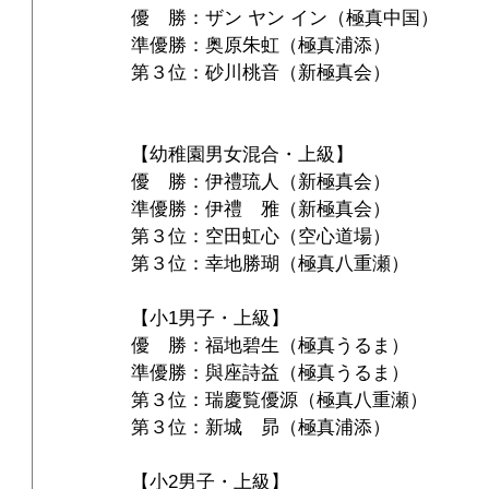
優　勝：ザン ヤン イン（極真中国）
準優勝：奥原朱虹（極真浦添）
第３位：砂川桃音（新極真会）
【幼稚園男女混合・上級】
優　勝：伊禮琉人（新極真会）
準優勝：伊禮　雅（新極真会）
第３位：空田虹心（空心道場）
第３位：幸地勝瑚（極真八重瀬）
【小1男子・上級】
優　勝：福地碧生（極真うるま）
準優勝：與座詩益（極真うるま）
第３位：瑞慶覧優源（極真八重瀬）
第３位：新城　昴（極真浦添）
【小2男子・上級】