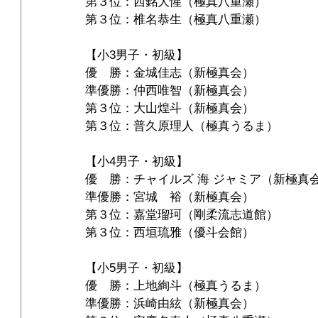
第３位：西銘大惺（極真八重瀬）
第３位：椎名恭生（極真八重瀬）
【小3男子・初級】
優　勝：金城佳志（新極真会）
準優勝：仲西唯智（新極真会）
第３位：大山煌斗（新極真会）
第３位：普久原理人（極真うるま）
【小4男子・初級】
優　勝：チャイルズ 海 ジャミア（新極真
準優勝：宮城　裕（新極真会）
第３位：嘉堂瑠珂（剛柔流志道館）
第３位：西垣琉雅（優斗会館）
【小5男子・初級】
優　勝：上地絢斗（極真うるま）
準優勝：浜崎由絃（新極真会）