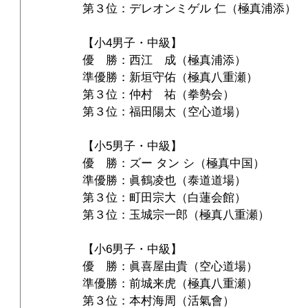
第３位：デレオンミゲル 仁（極真浦添）
【小4男子・中級】
優　勝：西江　成（極真浦添）
準優勝：新垣守佑（極真八重瀬）
第３位：仲村　祐（拳勢会）
第３位：福田陽太（空心道場）
【小5男子・中級】
優　勝：ズー タン シ（極真中国）
準優勝：眞鶴凌也（泰道道場）
第３位：町田宗大（白蓮会館）
第３位：玉城宗一郎（極真八重瀬）
【小6男子・中級】
優　勝：眞喜屋由貴（空心道場）
準優勝：前城来虎（極真八重瀬）
第３位：本村海周（活氣會）