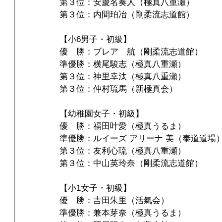
第３位：安慶名奏人（極真八重瀬）
第３位：内間珀冶（剛柔流志道館）
【小6男子・初級】
優　勝：ブレア　航（剛柔流志道館）
準優勝：横尾駿志（極真八重瀬）
第３位：神里幸汰（極真八重瀬）
第３位：仲村琉馬（新極真会）
【幼稚園女子・初級】
優　勝：福田叶愛（極真うるま）
準優勝：ルイーズ アリーナ 美（泰道道場
第３位：友利心琉（極真八重瀬）
第３位：中山英玲奈（剛柔流志道館）
【小1女子・初級】
優　勝：吉田朱里（活氣会）
準優勝：兼本芽奈（極真うるま）