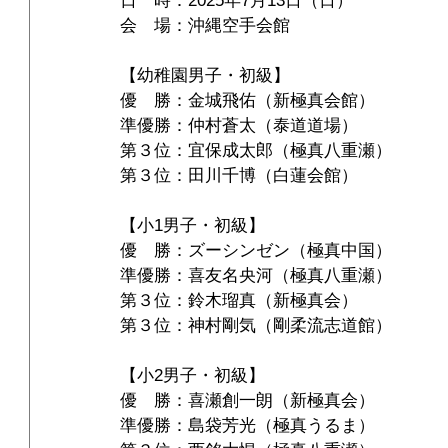
日　時：2025年7月13日（日）
会　場：沖縄空手会館
【幼稚園男子・初級】
優　勝：金城飛佑（新極真会館）
準優勝：仲村蒼太（泰道道場）
第３位：宜保成太郎（極真八重瀬）
第３位：田川千博（白蓮会館）
【小1男子・初級】
優　勝：ズーシンゼン（極真中国）
準優勝：喜友名央河（極真八重瀬）
第３位：鈴木瑠真（新極真会）
第３位：神村剛気（剛柔流志道館）
【小2男子・初級】
優　勝：喜瀬創一朗（新極真会）
準優勝：島袋芳光（極真うるま）