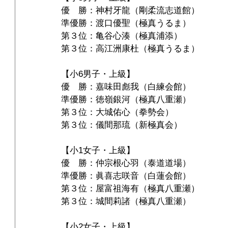
優　勝：神村牙龍（剛柔流志道館）
準優勝：渡口優聖（極真うるま）
第３位：亀谷心湊（極真浦添）
第３位：高江洲康杜（極真うるま）
【小6男子・上級】
優　勝：嘉味田彪我（白練会館）
準優勝：徳嶺銀河（極真八重瀬）
第３位：大城佑心（拳勢会）
第３位：儀間那琉（新極真会）
【小1女子・上級】
優　勝：仲宗根心羽（泰道道場）
準優勝：眞喜志咲音（白蓮会館）
第３位：屋富祖海有（極真八重瀬）
第３位：城間莉諸（極真八重瀬）
【小2女子・上級】