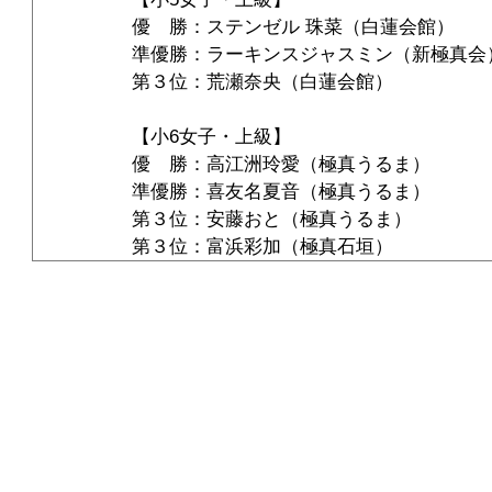
優　勝：ステンゼル 珠菜（白蓮会館）
準優勝：ラーキンスジャスミン（新極真会
第３位：荒瀬奈央（白蓮会館）
【小6女子・上級】
優　勝：高江洲玲愛（極真うるま）
準優勝：喜友名夏音（極真うるま）
第３位：安藤おと（極真うるま）
第３位：富浜彩加（極真石垣）
《総合連絡事務所》
県本部那覇道場 〒900-0021 沖縄県 那覇市泉崎２-４-２ TEL：098-8
▪︎県本部那覇道場
▪︎
浦添道場
▪︎
首里道場
▪︎
宜野湾道場
▪︎
糸満道場
▪
▪︎泰道道場
▪︎
名護道場
▪︎
石垣道場
▪︎
宮古道場
▪︎八重瀬教室
▪︎草