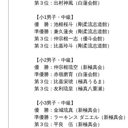
第３位：出村神風（白蓮会館）
【小1男子・中級】
優　勝：池根桜斗（剛柔流志道館）
準優勝：兼久蓮央（剛柔流志道館）
第３位：仲宗根一志（優斗会館）
第３位：比嘉玲斗（剛柔流志道館）
【小2男子・中級】
優　勝：仲宗根琉空（新極真会）
準優勝：赤嶺磨育（白蓮会館）
第３位：比嘉栄琥（極真うるま）
第３位：友利琉皇（極真八重瀬）
【小3男子・中級】
優　勝：金城琉真（新極真会）
準優勝：ラーキンス ダニエル（新極真会）
第３位：平良　伍（新極真会）