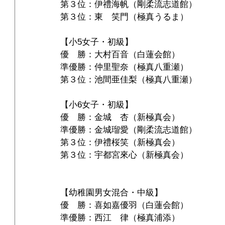
第３位：伊禮海帆（剛柔流志道館）
第３位：東　笑門（極真うるま）
【小5女子・初級】
優　勝：大村百音（白蓮会館）
準優勝：仲里聖奈（極真八重瀬）
第３位：池間亜佳梨（極真八重瀬）
【小6女子・初級】
優　勝：金城　杏（新極真会）
準優勝：金城瑠愛（剛柔流志道館）
第３位：伊禮桜笑（新極真会）
第３位：宇都宮來心（新極真会）
【幼稚園男女混合・中級】
優　勝：喜如嘉優羽（白蓮会館）
準優勝：西江　律（極真浦添）