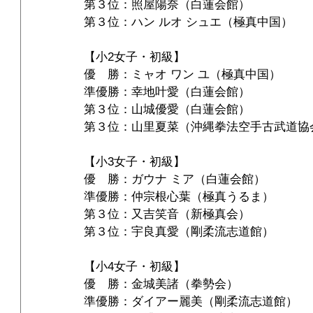
第３位：照屋陽奈（白蓮会館）
第３位：ハン ルオ シュエ（極真中国）
【小2女子・初級】
優　勝：ミャオ ワン ユ（極真中国）
準優勝：幸地叶愛（白蓮会館）
第３位：山城優愛（白蓮会館）
第３位：山里夏菜（沖縄拳法空手古武道協
【小3女子・初級】
優　勝：ガウナ ミア（白蓮会館）
準優勝：仲宗根心葉（極真うるま）
第３位：又吉笑音（新極真会）
第３位：宇良真愛（剛柔流志道館）
【小4女子・初級】
優　勝：金城美諸（拳勢会）
準優勝：ダイアー麗美（剛柔流志道館）