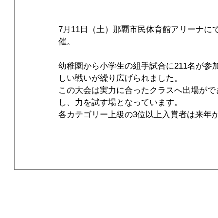
7月11日（土）那覇市民体育館アリーナにて
催。 
幼稚園から小学生の組手試合に211名が
しい戦いが繰り広げられました。 
この大会は実力に合ったクラスへ出場がで
し、力を試す場となっています。 
各カテゴリー上級の3位以上入賞者は来年か
《総合連絡事務所》
県本部那覇道場 〒900-0021 沖縄県 那覇市泉崎２-４-２ TEL：098-8