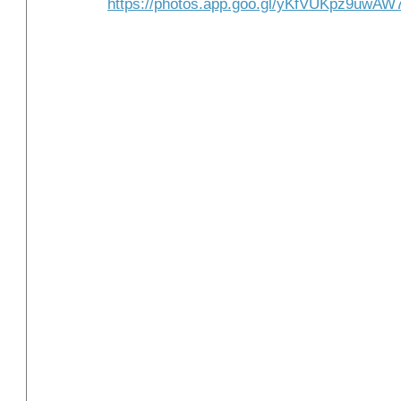
https://photos.app.goo.gl/yKfVUKpz9uwA