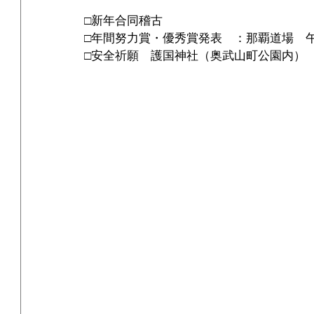
□新年合同稽古
□年間努力賞・優秀賞発表　：那覇道場　
□安全祈願　護国神社（奥武山町公園内）