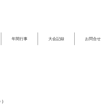
年間行事
大会記録
お問合せ
せ:090-1611-0284
e）