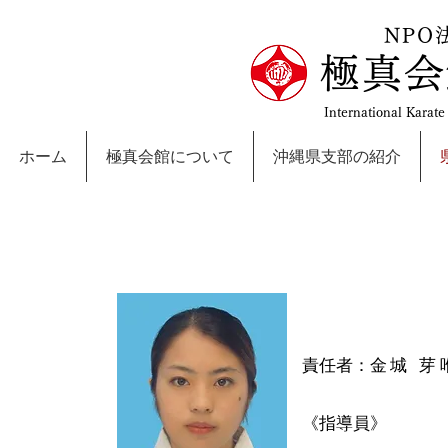
NPO
極真会
International Karat
ホーム
極真会館について
沖縄県支部の紹介
極真会館沖縄県支部 うるま道場：Urum
責任者：
金城 芽唯
《指導員》