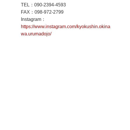
TEL：090-2394-4593
FAX：098-972-2799
Instagram：
https://www.instagram.com/kyokushin.okina
wa.urumadojo/
《総合連絡事務所》
県本部那覇道場 〒900-0021 沖縄県 那覇市泉崎２-４-２ TEL：098-8
▪︎県本部那覇道場
▪︎
浦添道場
▪︎
首里道場
▪︎
宜野湾道場
▪︎
糸満道場
▪
▪︎泰道道場
▪︎
名護道場
▪︎
石垣道場
▪︎
宮古道場
▪︎八重瀬教室
▪︎草