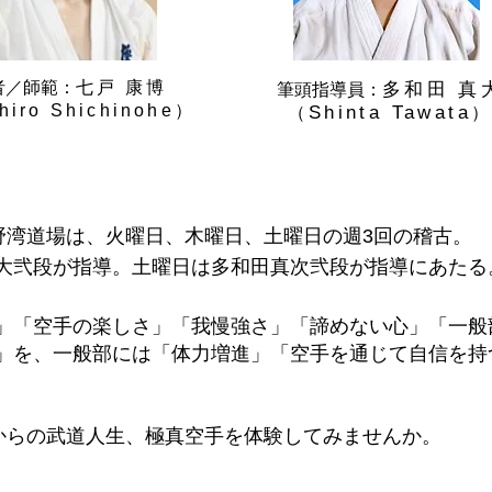
者／師範：
七戸 康博
多和田 真
筆頭指導員：
hiro Shichinohe）
Shinta Tawata
（
宜野湾道場は、火曜日、木曜日、土曜日の週3回の稽古。
大弐段が指導。土曜日は多和田真次弐段が指導にあたる
」「空手の楽しさ」「我慢強さ」「諦めない心」「一般
」を、一般部には「体力増進」「空手を通じて自信を持
才からの武道人生、極真空手を体験してみませんか。
。