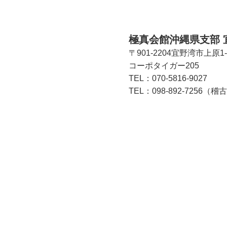
極真会館沖縄県支部 
〒901-2204宜野湾市上原1-
コーポタイガー205
TEL：070-5816-9027
TEL：098-892-7256（
《総合連絡事務所》
県本部那覇道場 〒900-0021 沖縄県 那覇