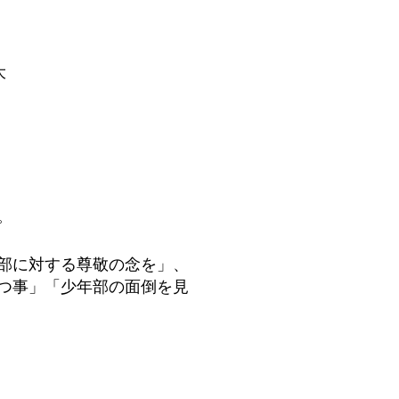
大
）
。
部に対する尊敬の念を」、
つ事」「少年部の面倒を見