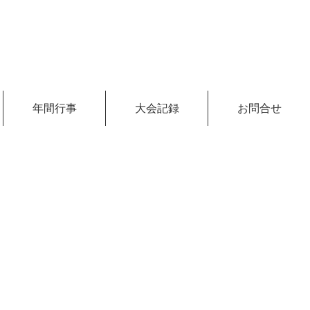
年間行事
大会記録
お問合せ
合せ:098-892-7256