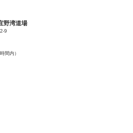
宜野湾道場
2-9
稽古時間内）
市泉崎２-４-２ TEL：098-854-0079