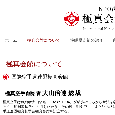
NPO
極真会
International Karat
ホーム
極真会館について
沖縄県支部の紹介
極真会館について
国際空手道連盟極真会館
大山倍達 総裁
極真空手創始者
極真空手は創始者大山倍達（1923〜1994）が幼少のころから拳法を
開祖、船越義珍先生の門をたたき、その後、剛柔空手、また他の格闘
手道連盟極真奨学会極真会館を設立する。