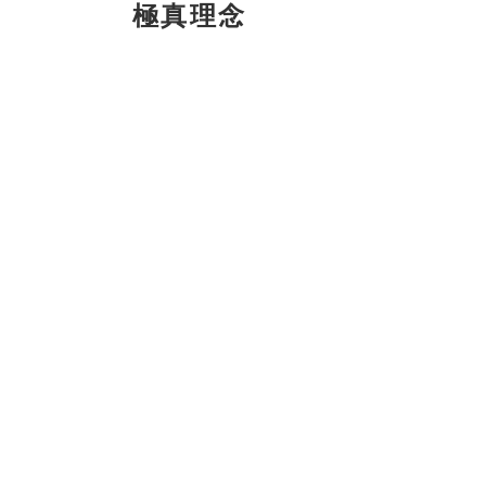
極真理念
《総合連絡事務所》
県本部那覇道場 〒900-0021 沖縄県 那覇市泉崎２-４-２ TEL：098-8
▪︎県本部那覇道場
▪︎
浦添道場
▪︎
首里道場
▪︎
宜野湾道場
▪︎
糸満道場
▪
▪︎泰道道場
▪︎
名護道場
▪︎
石垣道場
▪︎
宮古道場
▪︎八重瀬教室
▪︎草