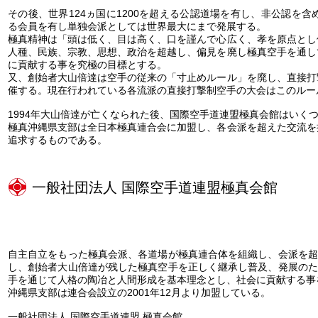
その後、世界124ヵ国に1200を超える公認道場を有し、非公認を含め
る会員を有し単独会派としては世界最大にまで発展する。
極真精神は「頭は低く、目は高く、口を謹んで心広く、孝を原点とし
人種、民族、宗教、思想、政治を超越し、偏見を廃し極真空手を通し
に貢献する事を究極の目標とする。
又、創始者大山倍達は空手の従来の「寸止めルール」を廃し、直接打
催する。現在行われている各流派の直接打撃制空手の大会はこのルー
1994年大山倍達が亡くなられた後、国際空手道連盟極真会館はいく
極真沖縄県支部は全日本極真連合会に加盟し、各会派を超えた交流を
追求するものである。
一般社団法人 国際空手道連盟極真会館
自主自立をもった極真会派、各道場が極真連合体を組織し、会派を超
し、創始者大山倍達が残した極真空手を正しく継承し普及、発展のた
手を通じて人格の陶冶と人間形成を基本理念とし、社会に貢献する事
沖縄県支部は連合会設立の2001年12月より加盟している。
一般社団法人 国際空手道連盟 極真会館