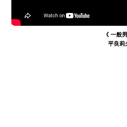
《
一般男
平良莉
《総合連絡事務所》
県本部那覇道場 〒900-0021 沖縄県 那覇市泉崎２-４-２ TEL：098-8
▪︎県本部那覇道場
▪︎
浦添道場
▪︎
首里道場
▪︎
宜野湾道場
▪︎
糸満道場
▪
▪︎泰道道場
▪︎
名護道場
▪︎
石垣道場
▪︎
宮古道場
▪︎八重瀬教室
▪︎草