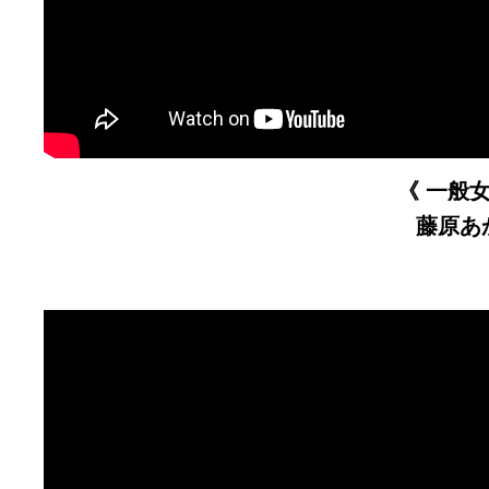
《
一般女
藤原あ